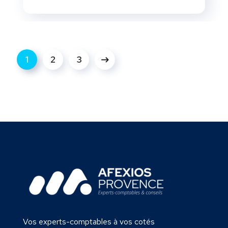
1
2
3
Vos experts-comptables à vos cotés