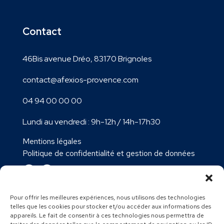
Contact
46Bis avenue Dréo, 83170 Brignoles
contact@afexios-provence.com
04 94 00 00 00
Lundi au vendredi : 9h-12h / 14h-17h30
Mentions légales
Politique de confidentialité et gestion de données
Pour offrir les meilleures expériences, nous utilisons des technologies
telles que les cookies pour stocker et/ou accéder aux informations des
Secteurs d’intervention :
Expert comptable Var
–
Expert
appareils. Le fait de consentir à ces technologies nous permettra de
comptable Brignoles
–
Expert comptable Le Val
–
Expert