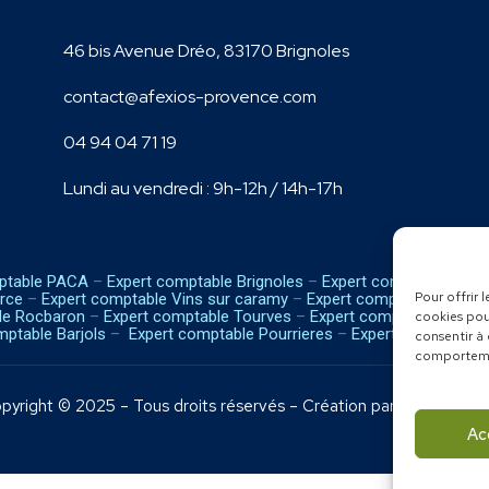
46 bis Avenue Dréo, 83170 Brignoles
contact@afexios-provence.com
04 94 04 71 19
Lundi au vendredi : 9h-12h / 14h-17h
ptable PACA
–
Expert comptable Brignoles
–
Expert comptable Le Va
Pour offrir 
rce
–
Expert comptable Vins sur caramy
–
Expert comptable Cabas
le Rocbaron
–
Expert comptable Tourves
–
Expert comptable Saint 
cookies pou
ptable Barjols
–
Expert comptable Pourrieres
–
Expert comptable 
consentir à
comportemen
pyright © 2025 – Tous droits réservés – Création par 360 by Afex
Ac