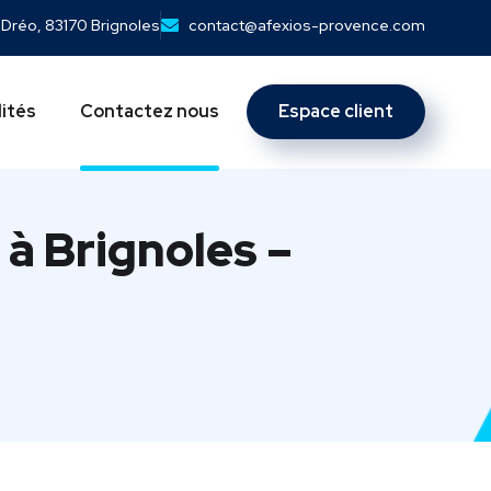
 Dréo, 83170 Brignoles
contact@afexios-provence.com
Espace client
ités
Contactez nous
à Brignoles –