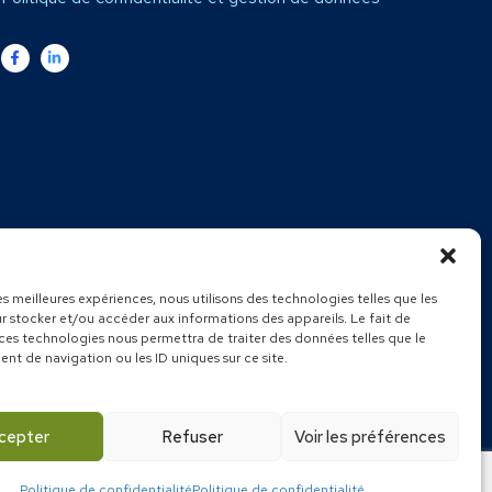
l
–
Expert comptable Carces
–
Expert comptable Montfort
–
les meilleures expériences, nous utilisons des technologies telles que les
se
–
Expert comptable Flassans sur issole
–
Expert comptable
Maximin la sainte baume
–
Expert comptable Correns
–
Expert
r stocker et/ou accéder aux informations des appareils. Le fait de
Bras
 ces technologies nous permettra de traiter des données telles que le
t de navigation ou les ID uniques sur ce site.
ios
cepter
Refuser
Voir les préférences
Politique de confidentialité
Politique de confidentialité