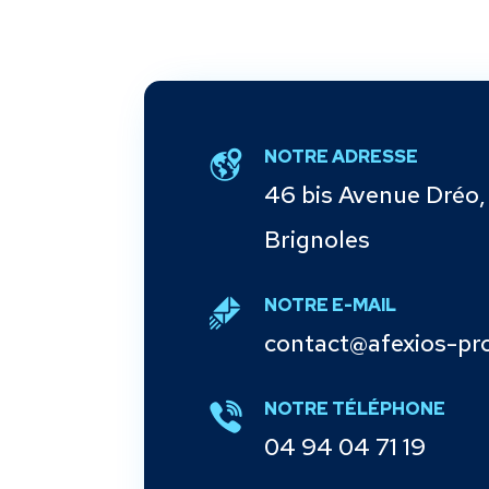
NOTRE ADRESSE
46 bis Avenue Dréo,
Brignoles
NOTRE E-MAIL
contact@afexios-pr
NOTRE TÉLÉPHONE
04 94 04 71 19