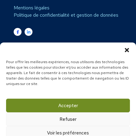
Mentions légales
Politique de confidentialité et gestion de données
Secteurs d’intervention :
Expert comptable Var
–
Expert
comptable PACA
–
Expert comptable Brignoles
–
Expert
Pour offrir les meilleures expériences, nous utilisons des technologies
comptable Le Val
–
Expert comptable Carces
–
Expert
telles que les cookies pour stocker et/ou accéder aux informations des
comptable Montfort
–
Expert comptable Cotignac
–
Expert
appareils. Le fait de consentir à ces technologies nous permettra de
comptable Camps la source
–
Expert comptable Vins sur
traiter des données telles que le comportement de navigation ou les ID
caramy
–
Expert comptable Cabasse
–
Expert comptable
uniques sur ce site.
Flassans sur issole
–
Expert comptable Forcalqueiret
–
Expert comptable Garéoult
–
Expert comptable Rocbaron
–
Expert comptable Tourves
–
Expert comptable Saint
Maximin la sainte baume
–
Expert comptable Correns
–
Accepter
Expert comptable Barjols
–
Expert comptable Pourrieres
–
Expert comptable Bras
Refuser
Copyright © 2025 – Tous droits réservés – Création
Voir les préférences