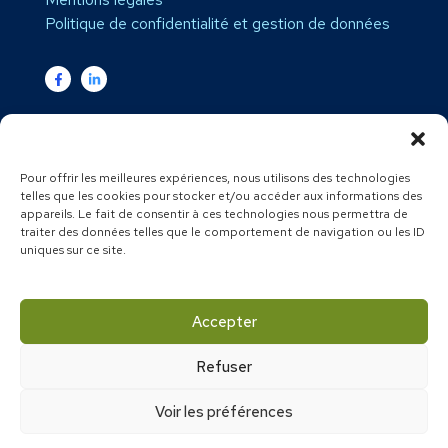
Politique de confidentialité et gestion de données
Secteurs d’intervention :
Expert comptable Var
–
Expert
comptable PACA
–
Expert comptable Brignoles
–
Expert
Pour offrir les meilleures expériences, nous utilisons des technologies
comptable Le Val
–
Expert comptable Carces
–
Expert
telles que les cookies pour stocker et/ou accéder aux informations des
comptable Montfort
–
Expert comptable Cotignac
–
Expert
appareils. Le fait de consentir à ces technologies nous permettra de
comptable Camps la source
–
Expert comptable Vins sur
traiter des données telles que le comportement de navigation ou les ID
caramy
–
Expert comptable Cabasse
–
Expert comptable
uniques sur ce site.
Flassans sur issole
–
Expert comptable Forcalqueiret
–
Expert comptable Garéoult
–
Expert comptable Rocbaron
–
Expert comptable Tourves
–
Expert comptable Saint
Maximin la sainte baume
–
Expert comptable Correns
–
Accepter
Expert comptable Barjols
–
Expert comptable Pourrieres
–
Expert comptable Bras
Refuser
Copyright © 2025 – Tous droits réservés – Création
Voir les préférences
par 360 by Afexios