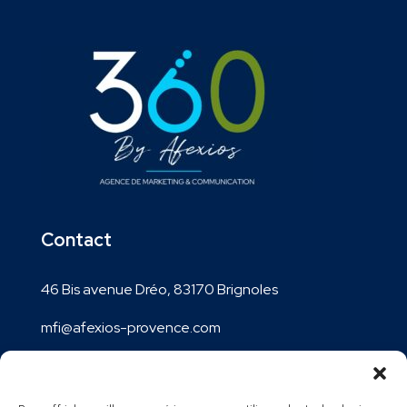
Contact
46 Bis avenue Dréo, 83170 Brignoles
mfi@afexios-provence.com
04 94 04 71 19
Lundi au vendredi : 9h-12h / 14h-17h